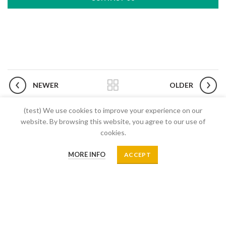
NEWER
OLDER
(test) We use cookies to improve your experience on our
website. By browsing this website, you agree to our use of
RELATED PROJECTS
cookies.
MORE INFO
ACCEPT
O3
Copyright 2021
.
O3 Group
Site by