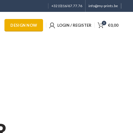
+32 (0)16/67.77.76
info@my-prints.be
0
LOGIN / REGISTER
€
0,00
DESIGN NOW
R