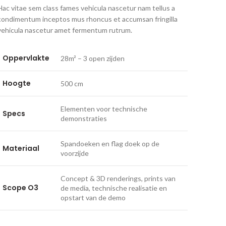
Hac vitae sem class fames vehicula nascetur nam tellus a
condimentum inceptos mus rhoncus et accumsan fringilla
vehicula nascetur amet fermentum rutrum.
Oppervlakte
28m² – 3 open zijden
Hoogte
500 cm
Elementen voor technische
Specs
demonstraties
Spandoeken en flag doek op de
Materiaal
voorzijde
Concept & 3D renderings, prints van
Scope O3
de media, technische realisatie en
opstart van de demo